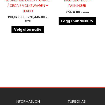
076145701R / 49377-07440
1900-200-053 –
Alternativene
/ CECA / VOLKSWAGEN –
PAKNINGER
kan
TURBO
kr
374.00
+ mva
velges
kr
8,925.00
-
kr
11,445.00
+
på
Legg i handlekurv
mva
produktsiden
Velg alternativ
INFORMASJON
TURBO1 AS