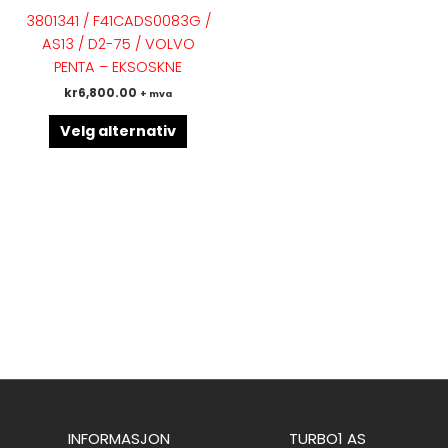
flere
3801341 / F41CADS0083G /
varianter.
AS13 / D2-75 / VOLVO
Alternativene
PENTA – EKSOSKNE
kan
kr
6,800.00
+ mva
velges
på
Velg alternativ
produktsiden
INFORMASJON
TURBO1 AS