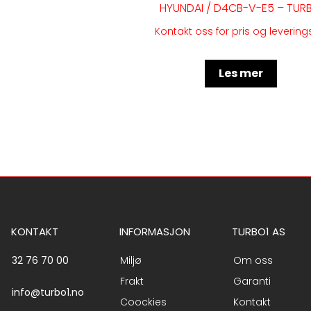
HYUNDAI / D4CB-V-E5 – TUR
Kontakt oss for pris og levering
Les mer
KONTAKT
INFORMASJON
TURBO1 AS
32 76 70 00
Miljø
Om oss
Frakt
Garanti
info@turbo1.no
Coockies
Kontakt