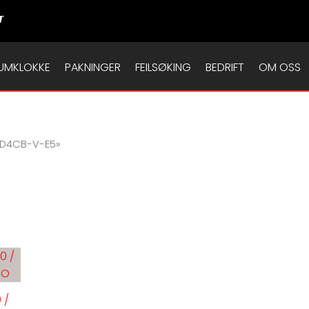
T
UMKLOKKE
PAKNINGER
FEILSØKING
BEDRIFT
OM OSS
 «D4CB-V-E5»
 /