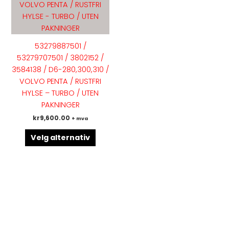
flere
varianter.
Alternativene
kan
53279887501 /
velges
53279707501 / 3802152 /
på
3584138 / D6-280,300,310 /
produktsiden
VOLVO PENTA / RUSTFRI
HYLSE – TURBO / UTEN
PAKNINGER
kr
9,600.00
+ mva
Velg alternativ