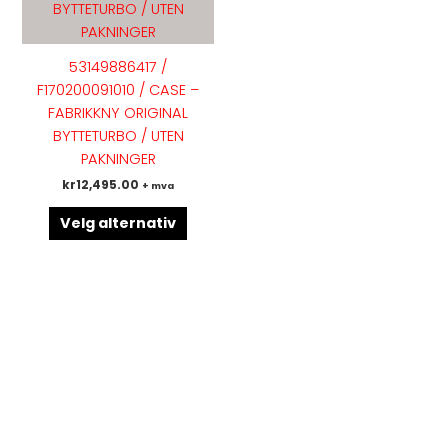
flere
varianter.
Alternativene
53149886417 /
kan
F170200091010 / CASE –
velges
FABRIKKNY ORIGINAL
på
BYTTETURBO / UTEN
produktsiden
PAKNINGER
kr
12,495.00
+ mva
Velg alternativ