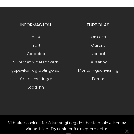
INFORMASJON
TURBO1 AS
Miljø
Om oss
Frakt
Garanti
Coockies
Kontakt
Sikkerhet & personvern
Feilsøking
Kjøpsvilkår og betingelser
Monteringsanvisning
Kontoinnstillinger
Forum
Logg inn
Vi bruker cookies for å kunne gi deg den beste opplevelsen av
vår nettside. Trykk ok for å akseptere dette.
0