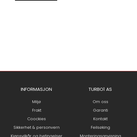
INFORMASJON
TURBO1 AS
Miljø
Om oss
Frakt
Garanti
Coockies
Kontakt
Sikkerhet & personvern
Feilsøking
Kjøpsvilkår og betingelser
Monteringsanvisning