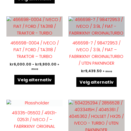
Dette
Dette
produktet
produk
har
har
flere
flere
466698-0004 / IVECO /
466698-7 / 98472953 /
varianter.
variant
FIAT / FORD / TA3118 /
IVECO / 3.9L / FIAT –
Alternativene
Altern
TRAKTOR – TURBO
FABRIKKNY ORIGINALTURBO
kan
kan
/ UTEN PAKNINGER
kr
6,000.00
-
kr
9,900.00
+
velges
velges
mva
kr
9,439.50
+ mva
på
på
produktsiden
produk
Velg alternativ
Velg alternativ
Dette
produk
49335-05502 / 49131-
har
02531 / IVECO / –
flere
FABRIKKNY ORIGINAL
variant