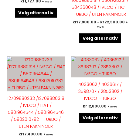
10009880181 / 5801928231 /
kr
1,727.00
+ mva
Alternativene
Altern
504360048 / IVECO / F1C –
kan
kan
Velg alternativ
TURBO / UTEN PAKNINGER
velges
velges
kr
17,900.00
-
kr
22,500.00
+
på
på
mva
produktsiden
produk
Velg alternativ
Dette
Dette
produktet
produk
har
har
flere
flere
4033062 / 4036617 /
varianter.
variant
3598707 / 2853802 /
Alternativene
Altern
12709880233 /12709880318
IVECO – TURBO
kan
kan
/ IVECO / FIAT /
kr
12,800.00
+ mva
velges
velges
5801964544 / 5801964546
på
på
Velg alternativ
/ 5802010782 – TURBO /
produktsiden
produk
UTEN PAKNINGER
kr
17,400.00
+ mva