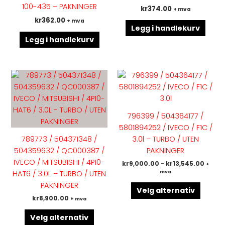
100-435 – PAKNINGER
kr
374.00
+ mva
kr
362.00
+ mva
Legg i handlekurv
Legg i handlekurv
Dette
Dette
produktet
produk
har
har
flere
flere
796399 / 504364177 /
varianter.
variant
5801894252 / IVECO / F1C /
Alternativene
Altern
789773 / 504371348 /
3.0l – TURBO / UTEN
kan
kan
504359632 / QC000387 /
PAKNINGER
velges
velges
IVECO / MITSUBISHI / 4P10-
kr
9,000.00
-
kr
13,545.00
+
på
på
mva
HAT6 / 3.0L – TURBO / UTEN
produktsiden
produk
PAKNINGER
Velg alternativ
kr
8,900.00
+ mva
Velg alternativ