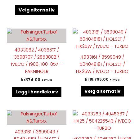
Velg alternativ
Dette
produk
har
4033062 / 4036617 /
flere
3598707 / 2853802 /
4033161 / 3599049 /
variant
IVECO / 1900-100-057 –
504048181 / HOLSET /
Altern
PAKNINGER
HX25W / IVECO – TURBO
kan
kr
374.00
kr
18,795.00
+ mva
+ mva
velges
på
Velg alternativ
Legg i handlekurv
produk
Dette
produk
har
4033161 / 3599049 /
flere