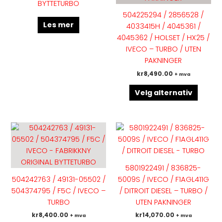
BYTTETURBO
Altern
504225294 / 2856528 /
kan
Les mer
4033415H / 4045361 /
velges
4045362 / HOLSET / HX25 /
på
IVECO – TURBO / UTEN
produk
PAKNINGER
kr
8,490.00
+ mva
Velg alternativ
Dette
Dette
produktet
produk
har
har
flere
flere
5801922491 / 836825-
varianter.
variant
504242763 / 49131-05502 /
5009S / IVECO / F1AGL411G
Alternativene
Altern
504374795 / F5C / IVECO –
/ DITROIT DIESEL – TURBO /
kan
kan
TURBO
UTEN PAKNINGER
velges
velges
kr
8,400.00
kr
14,070.00
+ mva
+ mva
på
på