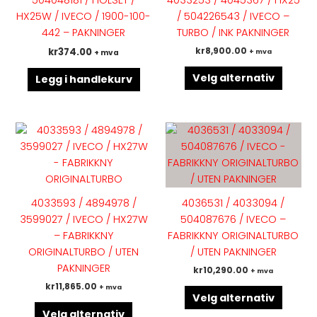
504048181 / HOLSET /
4033253 / 4045367 / HX25
variant
HX25W / IVECO / 1900-100-
/ 504226543 / IVECO –
Altern
442 – PAKNINGER
TURBO / INK PAKNINGER
kan
kr
374.00
kr
8,900.00
+ mva
+ mva
velges
på
Velg alternativ
Legg i handlekurv
produk
Dette
Dette
produktet
produk
har
har
flere
flere
varianter.
variant
4033593 / 4894978 /
4036531 / 4033094 /
Alternativene
Altern
3599027 / IVECO / HX27W
504087676 / IVECO –
kan
kan
– FABRIKKNY
FABRIKKNY ORIGINALTURBO
velges
velges
ORIGINALTURBO / UTEN
/ UTEN PAKNINGER
på
på
PAKNINGER
kr
10,290.00
+ mva
produktsiden
produk
kr
11,865.00
+ mva
Velg alternativ
Velg alternativ