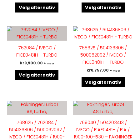
produktsiden
produk
Velg alternativ
Velg alternativ
Dette
Dette
produktet
produk
har
har
762084 / IVECO /
768625 / 504136806 /
flere
flere
F1CE0481H – TURBO
500062092 / IVECO /
varianter.
variant
F1CE0481H – TURBO
kr
9,900.00
+ mva
Alternativene
Altern
kr
8,757.00
+ mva
kan
kan
Velg alternativ
velges
velges
Velg alternativ
på
på
produktsiden
produk
768625 / 762084 /
769040 / 504203413 /
504136806 / 500062092 /
IVECO / F1AE0481H / F1A /
IVECO / F1CE0481H / 1900-
1900-100-530 – PAKNINGER