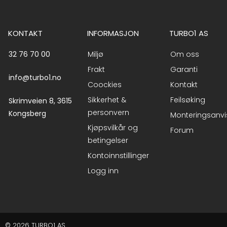
KONTAKT
INFORMASJON
TURBO1 AS
32 76 70 00
Miljø
Om oss
Frakt
Garanti
info@turbo1.no
Coockies
Kontakt
Sikkerhet &
Feilsøking
Skrimveien 8, 3615
personvern
Kongsberg
Monteringsanvi
Kjøpsvilkår og
Forum
betingelser
Kontoinnstillinger
Logg inn
© 2026 TURBO1 AS