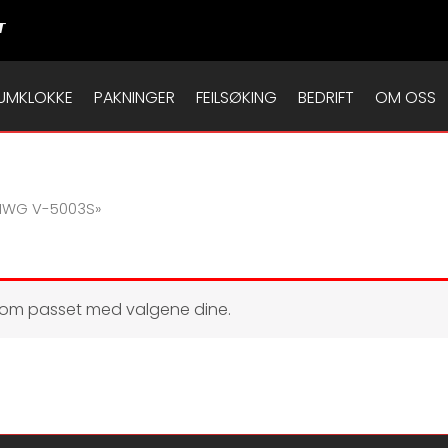
T
UMKLOKKE
PAKNINGER
FEILSØKING
BEDRIFT
OM OSS
«IWG V-5003S»
som passet med valgene dine.