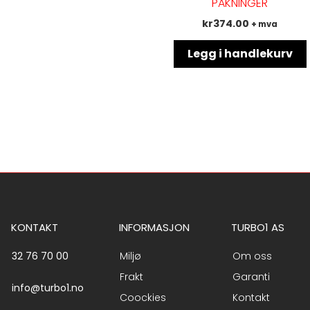
PAKNINGER
kr
374.00
+ mva
Legg i handlekurv
KONTAKT
INFORMASJON
TURBO1 AS
32 76 70 00
Miljø
Om oss
Frakt
Garanti
info@turbo1.no
Coockies
Kontakt