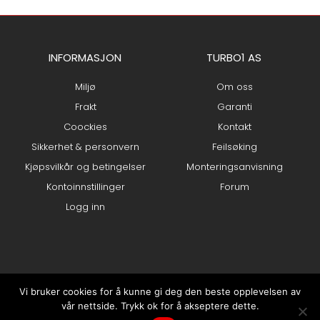
INFORMASJON
TURBO1 AS
Miljø
Om oss
Frakt
Garanti
Coockies
Kontakt
Sikkerhet & personvern
Feilsøking
Kjøpsvilkår og betingelser
Monteringsanvisning
Kontoinnstillinger
Forum
Logg inn
Vi bruker cookies for å kunne gi deg den beste opplevelsen av
vår nettside. Trykk ok for å akseptere dette.
0