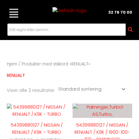
Hopp
rett
32 76 70 00
til
innholdet
Hjem
/ Produkter med stikkord «RENUALT»
RENUALT
Viser alle 2 resultater
Dette
produktet
har
54399880127 / NISSAN /
54399880127 / NISSAN /
flere
RENUALT / K9K – TURBO
RENUALT / K9K / 1900-100-
varianter.