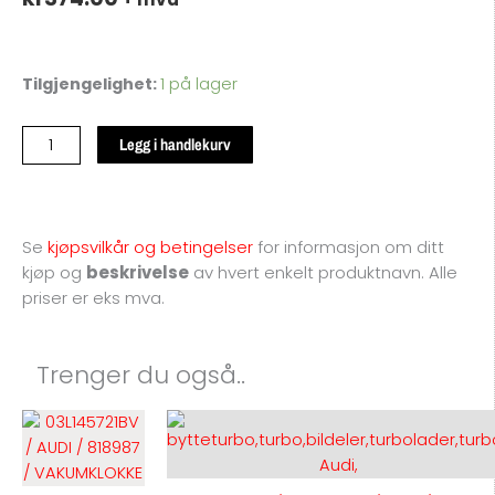
03L145721BV
Tilgjengelighet
1 på lager
/
03L145721A
Legg i handlekurv
/
AUDI
/
818987
Se
kjøpsvilkår og betingelser
for
informasjon om ditt
/
kjøp og
beskrivelse
av hvert enkelt produktnavn. Alle
818988
priser er eks mva.
/
CAH
/
Trenger du også..
CJC
/
Dette
1900-
produktet
200-
har
084