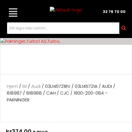
Hopp
rett
32 76 70 00
til
innholdet
Hjem
/
Bil
/
Audi
/ 03L145721BV / 03L145721A / AUDI /
818987 / 818988 / CAH / CJC / 1900-200-084 –
PAKNINGER
kr
374.00
+ mva