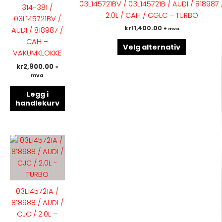
flere
03L145721BV / 03L145721B / AUDI / 818987 
314-381 /
-
varianter.
2.0L / CAH / CGLC – TURBO
03L145721BV /
PAKNINGER
Alternati
kr
11,400.00
AUDI / 818987 /
+ mva
antall
kan
CAH –
velges
Velg alternativ
VAKUMKLOKKE
på
kr
2,900.00
+
produktsi
mva
Legg i
handlekurv
Dette
produktet
har
flere
varianter.
03L145721A /
Alternativene
818988 / AUDI /
kan
CJC / 2.0L –
velges