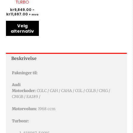
TURBO
på
kr
9,849.00
-
produktsiden
kr
11,697.00
+ mva
Velg
alternativ
Beskrivelse
Pakninger til:
Audi
Motorkoder:
CGLC / CAH / CAHA / CGL / CGLB / CMG /
CMGB / EA189 /
Motorvolum:
1968 ccm
Turbonr: