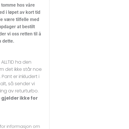
e tomme hos våre
ed i løpet av kort tid
lle være tilfelle med
oppdager at bestilt
er vi oss retten til å
 dette.
al ALLTID ha den
m det ikke står noe
Pant er inkludert i
alt, så sender vi
ng av returturbo.
 gjelder ikke for
for
informasjon om