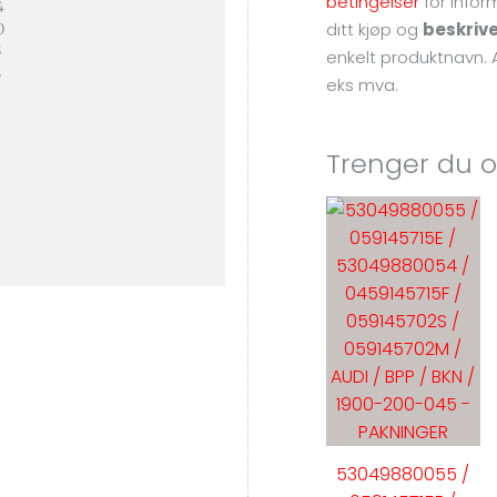
betingelser
for
infor
4
ditt kjøp og
beskriv
0
5
enkelt produktnavn. A
3
eks mva.
Trenger du o
53049880055 /