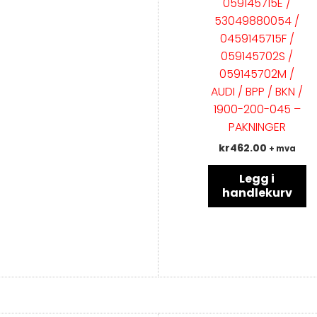
059145715E /
53049880054 /
0459145715F /
059145702S /
059145702M /
AUDI / BPP / BKN /
1900-200-045 –
PAKNINGER
kr
462.00
+ mva
Legg i
handlekurv