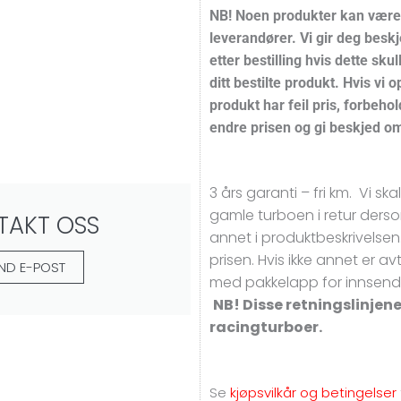
NB! Noen produkter kan vær
leverandører.
Vi gir deg beskj
etter bestilling hvis dette sku
ditt bestilte produkt. Hvis vi 
produkt har feil pris, forbehold
endre prisen og gi beskjed om
3 års garanti – fri km. Vi sk
gamle turboen i retur derso
TAKT OSS
annet i produktbeskrivelsen. 
prisen. Hvis ikke annet er avt
ND E-POST
med pakkelapp for innsendi
NB! Disse retningslinjene
racingturboer.
Se
kjøpsvilkår og betingelser