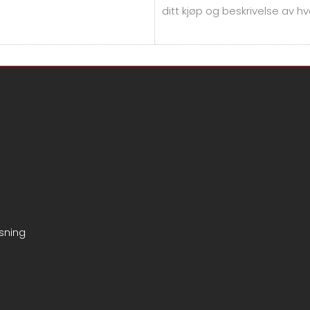
ditt kjøp og beskrivelse av hv
sning