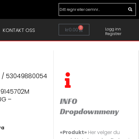
0
Handlekurv
kr
0.00
Logg inn
KONTAKT OSS
Registrer
/ 53049880054
59145702M
UG –
INFO
Dropdownmeny
va
«Produkt»
Her velger du