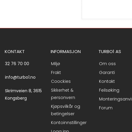
KONTAKT
INFORMASJON
TURBO1 AS
32 76 70 00
Miljø
Om oss
Frakt
Garanti
info@turbo1.no
Coockies
Kontakt
Sikkerhet &
Feilsøking
Skrimveien 8, 3615
personvern
Kongsberg
Monteringsanvi
Kjøpsvilkår og
Forum
betingelser
Kontoinnstillinger
Logg inn