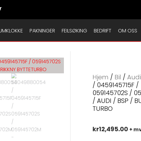
T
UMKLOKKE
PAKNINGER
FEILSØKING
BEDRIFT
OM OSS
Hjem
/
Bil
/
Audi
/ 0459145715F /
059145702S / 0
/ AUDI / BSP / B
TURBO
kr
12,495.00
+ m