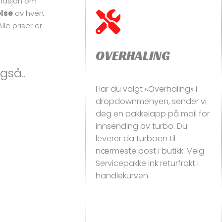
masjon om
else
av hvert
lle priser er
OVERHALING
gså..
Har du valgt «Overhaling» i
dropdownmenyen, sender vi
deg en pakkelapp på mail for
innsending av turbo. Du
leverer da turboen til
nærmeste post i butikk. Velg
Servicepakke ink returfrakt i
handlekurven.