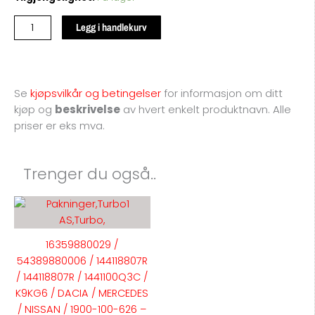
/
54389880006
Legg i handlekurv
-
TURBO
antall
Se
kjøpsvilkår og betingelser
for
informasjon om ditt
kjøp og
beskrivelse
av hvert enkelt produktnavn. Alle
priser er eks mva.
Trenger du også..
16359880029 /
54389880006 / 144118807R
/ 144118807R / 1441100Q3C /
K9KG6 / DACIA / MERCEDES
/ NISSAN / 1900-100-626 –