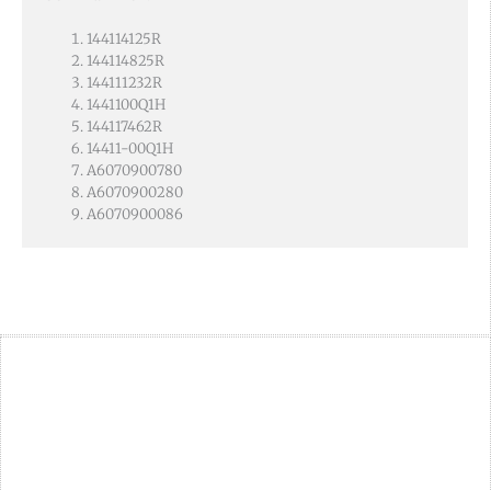
144114125R
144114825R
144111232R
1441100Q1H
144117462R
14411-00Q1H
A6070900780
A6070900280
A6070900086