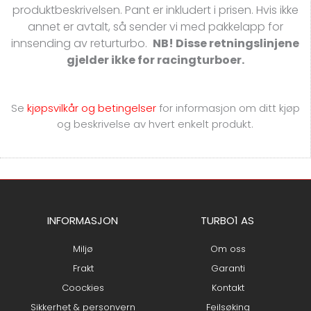
produktbeskrivelsen. Pant er inkludert i prisen. Hvis ikke
annet er avtalt, så sender vi med pakkelapp for
innsending av returturbo.
NB! Disse retningslinjene
gjelder ikke for racingturboer.
Se
kjøpsvilkår og betingelser
for
informasjon om ditt kjøp
og beskrivelse av hvert enkelt produkt.
INFORMASJON
TURBO1 AS
Miljø
Om oss
Frakt
Garanti
Coockies
Kontakt
Sikkerhet & personvern
Feilsøking