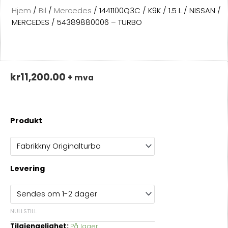
Hjem
/
Bil
/
Mercedes
/ 1441100Q3C / K9K / 1.5 L / NISSAN /
MERCEDES / 54389880006 – TURBO
kr
11,200.00
+ mva
1441100Q3C
Produkt
/
K9K
/
1.5
Levering
L
/
NISSAN
/
NULLSTILL
MERCEDES
Tilgjengelighet
På lager