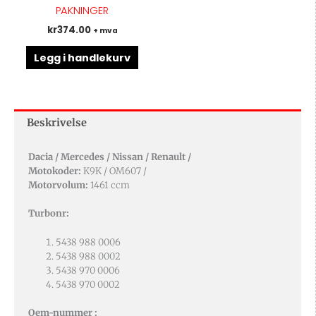
PAKNINGER
kr
374.00
+ mva
Legg i handlekurv
Beskrivelse
Dacia / Mercedes / Nissan / Renault /
Motokoder:
K9K / OM607 /
Motorvolum:
1461 ccm
Turbonr:
5438 988 0006
5438 988 0002
5438 970 0006
5438 970 0002
Oem-nummer :