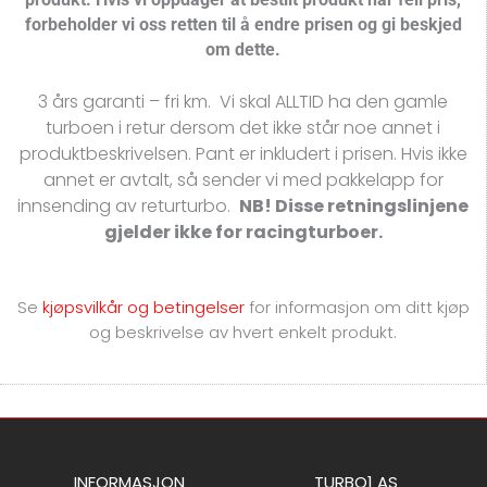
forbeholder vi oss retten til å endre prisen og gi beskjed
om dette.
3 års garanti – fri km. Vi skal ALLTID ha den gamle
turboen i retur dersom det ikke står noe annet i
produktbeskrivelsen. Pant er inkludert i prisen. Hvis ikke
annet er avtalt, så sender vi med pakkelapp for
innsending av returturbo.
NB! Disse retningslinjene
gjelder ikke for racingturboer.
Se
kjøpsvilkår og betingelser
for
informasjon om ditt kjøp
og beskrivelse av hvert enkelt produkt.
INFORMASJON
TURBO1 AS