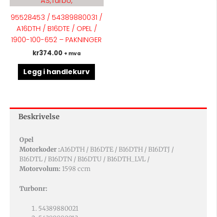
95528453 / 54389880031 /
A16DTH / B16DTE / OPEL /
1900-100-652 – PAKNINGER
kr
374.00
+ mva
Legg i handlekurv
Beskrivelse
Opel
Motorkoder :
A16DTH / B16DTE / B16DTH / B16DTJ /
B16DTL / B16DTN / B16DTU / B16DTH_LVL /
Motorvolum:
1598 ccm
Turbonr:
54389880021