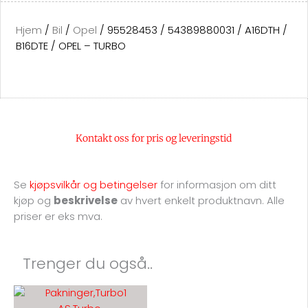
Hjem
/
Bil
/
Opel
/ 95528453 / 54389880031 / A16DTH /
B16DTE / OPEL – TURBO
Kontakt oss for pris og leveringstid
Se
kjøpsvilkår og betingelser
for
informasjon om ditt
kjøp og
beskrivelse
av hvert enkelt produktnavn. Alle
priser er eks mva.
Trenger du også..