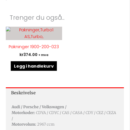
Trenger du også..
Pakninger 1900-200-023
kr
374.00
+ mva
Legg i handlekurv
Beskrivelse
Audi / Porsche / Volkswagen /
Motorkoder:
CDYA / CDYC / CAS / CASA / CDY / CEZ / CEZA
/
Motorvolum:
2967 ccm