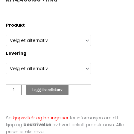
776470
Produkt
/
059145722R
/
95512302500
Levering
/
PORSCHE
/
3.0
L
Legg i handlekurv
-
TURBO
antall
Se
kjøpsvilkår og betingelser
for
informasjon om ditt
kjøp og
beskrivelse
av hvert enkelt produktnavn. Alle
priser er eks mva.