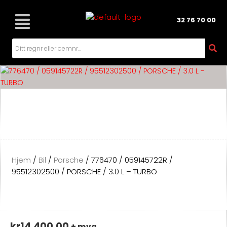
Hopp
rett
32 76 70 00
til
innholdet
Hjem
/
Bil
/
Porsche
/ 776470 / 059145722R /
95512302500 / PORSCHE / 3.0 L – TURBO
kr
14,400.00
+ mva