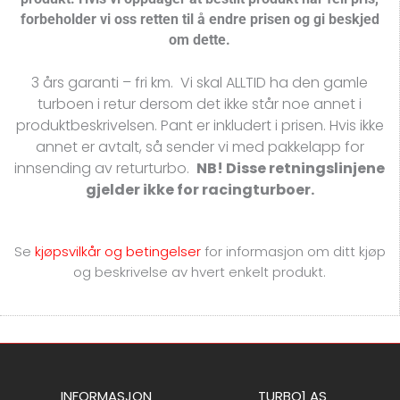
forbeholder vi oss retten til å endre prisen og gi beskjed
om dette.
3 års garanti – fri km. Vi skal ALLTID ha den gamle
turboen i retur dersom det ikke står noe annet i
produktbeskrivelsen. Pant er inkludert i prisen. Hvis ikke
annet er avtalt, så sender vi med pakkelapp for
innsending av returturbo.
NB! Disse retningslinjene
gjelder ikke for racingturboer.
Se
kjøpsvilkår og betingelser
for
informasjon om ditt kjøp
og beskrivelse av hvert enkelt produkt.
INFORMASJON
TURBO1 AS