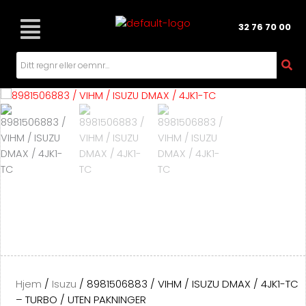
Hopp
rett
32 76 70 00
til
innholdet
Hjem
/
Isuzu
/ 8981506883 / VIHM / ISUZU DMAX / 4JK1-TC
– TURBO / UTEN PAKNINGER