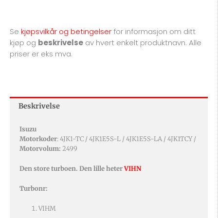
UTEN
PAKNINGER
Se
kjøpsvilkår og betingelser
for
informasjon om ditt
antall
kjøp og
beskrivelse
av hvert enkelt produktnavn. Alle
priser er eks mva.
Beskrivelse
Isuzu
Motorkoder
: 4JK1-TC /
4JK1E5S-L / 4JK1E5S-LA / 4JK1TCY /
Motorvolum:
2499
Den store turboen. Den lille heter
VIHN
Turbonr:
VIHM