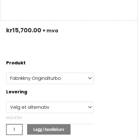
kr
15,700.00
+ mva
8981506883
Produkt
/
VIHM
/
ISUZU
Levering
DMAX
/
4JK1-
TC
NULLSTILL
-
Legg i handlekurv
TURBO
/