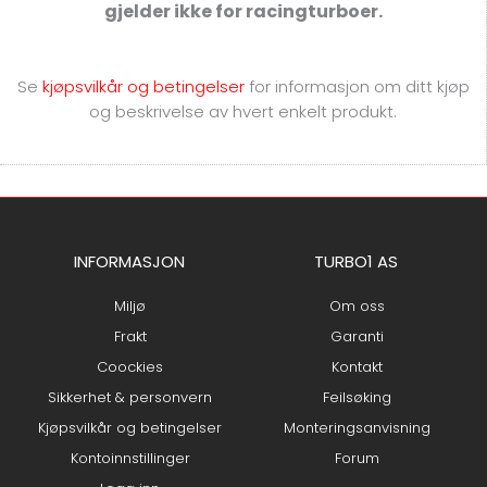
gjelder ikke for racingturboer.
Se
kjøpsvilkår og betingelser
for
informasjon om ditt kjøp
og beskrivelse av hvert enkelt produkt.
INFORMASJON
TURBO1 AS
Miljø
Om oss
Frakt
Garanti
Coockies
Kontakt
Sikkerhet & personvern
Feilsøking
Kjøpsvilkår og betingelser
Monteringsanvisning
Kontoinnstillinger
Forum