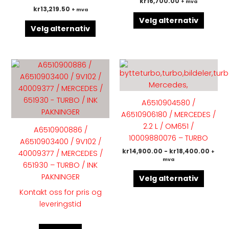
kr
16,700.00
+ mva
kan
kan
kr
13,219.50
+ mva
velges
velges
Velg alternativ
på
på
Velg alternativ
produktsiden
produk
Dette
produk
har
flere
A6510904580 /
variant
A6510906180 / MERCEDES /
Altern
2.2 L / OM651 /
A6510900886 /
kan
10009880076 – TURBO
A6510903400 / 9V102 /
velges
kr
14,900.00
-
kr
18,400.00
40009377 / MERCEDES /
+
på
mva
651930 – TURBO / INK
produk
PAKNINGER
Velg alternativ
Kontakt oss for pris og
leveringstid