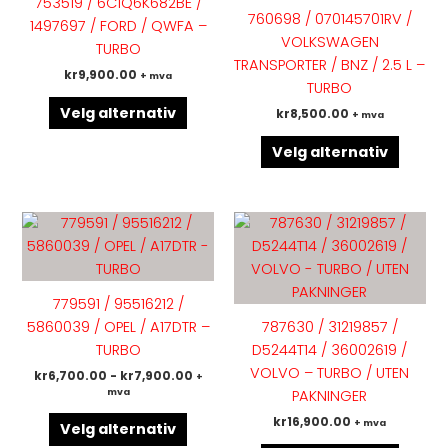
753519 / 6C1Q6K682BE /
varianter.
variant
760698 / 070145701RV /
1497697 / FORD / QWFA –
Alternativene
Altern
VOLKSWAGEN
TURBO
kan
kan
TRANSPORTER / BNZ / 2.5 L –
kr
9,900.00
+ mva
velges
velges
TURBO
på
på
Velg alternativ
kr
8,500.00
+ mva
produktsiden
produk
Velg alternativ
Dette
Dette
produktet
produk
har
har
flere
flere
779591 / 95516212 /
varianter.
variant
5860039 / OPEL / A17DTR –
787630 / 31219857 /
Alternativene
Altern
TURBO
D5244T14 / 36002619 /
kan
kan
VOLVO – TURBO / UTEN
kr
6,700.00
-
kr
7,900.00
+
velges
velges
mva
PAKNINGER
på
på
kr
16,900.00
+ mva
produktsiden
produk
Velg alternativ