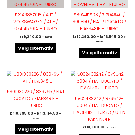
har
har
flere
flere
53149887018 / AJT /
5801415508 / 71794946 /
varianter.
variant
VOLKSWAGEN / AUF /
806850 / FIAT / DUCATO /
Alternativene
Altern
074145701A – TURBO
F1AE3481E – TURBO
kan
kan
kr
9,240.00
kr
12,390.00
-
kr
13,545.00
+ mva
+
velges
velges
mva
på
på
Velg alternativ
produktsiden
produk
Velg alternativ
Dette
Dette
produktet
produk
har
har
5801930226 / 839765 / FIAT
flere
flere
DUCATO / F1AE3481E –
5802438242 / 879542-
varianter.
variant
TURBO
5004 / FIAT DUCATO /
Alternativene
Altern
F1AGL4112 – TURBO / UTEN
kr
10,395.00
-
kr
13,114.50
+
kan
kan
mva
PAKNINGER
velges
velges
kr
13,800.00
+ mva
på
på
Velg alternativ