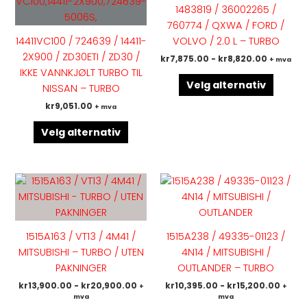
flere
flere
1483819 / 36002265 /
varianter.
variant
760774 / QXWA / FORD /
Alternativene
Altern
14411VC100 / 724639 / 14411-
VOLVO / 2.0 L – TURBO
kan
kan
2X900 / ZD30ETI / ZD30 /
kr
7,875.00
-
kr
8,820.00
+ mva
velges
velges
IKKE VANNKJØLT TURBO TIL
på
på
Velg alternativ
NISSAN – TURBO
produktsiden
produk
kr
9,051.00
+ mva
Velg alternativ
Dette
Dette
produktet
produk
har
har
flere
flere
1515A163 / VT13 / 4M41 /
1515A238 / 49335-01123 /
varianter.
variant
MITSUBISHI – TURBO / UTEN
4N14 / MITSUBISHI /
Alternativene
Altern
PAKNINGER
OUTLANDER – TURBO
kan
kan
kr
13,900.00
-
kr
20,900.00
kr
10,395.00
-
kr
15,200.00
+
+
velges
velges
mva
mva
på
på