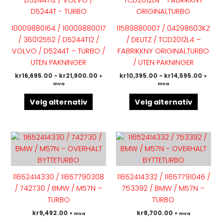
flere
flere
varianter.
variant
10009880164 / 10009880017
11589880007 / 04298603KZ
Alternativene
Altern
/ 36012552 / D5244T12 /
/ DEUTZ / TCD2012L4 –
kan
kan
VOLVO / D5244T – TURBO /
FABRIKKNY ORIGINALTURBO
velges
velges
UTEN PAKNINGER
/ UTEN PAKNINGER
på
på
kr
16,695.00
-
kr
21,900.00
kr
10,395.00
-
kr
14,595.00
+
+
produktsiden
produk
mva
mva
Velg alternativ
Velg alternativ
Dette
Dette
produktet
produk
har
har
flere
flere
11652414330 / 11657790308
11652414332 / 11657791046 /
varianter.
variant
/ 742730 / BMW / M57N –
753392 / BMW / M57N –
Alternativene
Altern
TURBO
TURBO
kan
kan
kr
9,492.00
kr
8,700.00
+ mva
+ mva
velges
velges