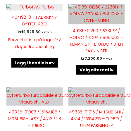
Dette
produk
454192-8 – FABRIKKNY
har
BYTTETURBO
flere
49189-01260 / B230FK /
kr
12,526.50
+ mva
variant
VOLVO / TD04 / 8601063 –
Forventet inn på lager 1-2
Altern
REMAN BYTTETURBO / UTEN
dager fra bestilling
kan
PAKNINGER
velges
kr
7,200.00
+ mva
på
Legg i handlekurv
produk
Velg alternativ
Dette
Dette
produktet
produk
har
har
flere
flere
49335-01003 / 1515A185 /
49335-01015 / MITSUBISHI /
varianter.
variant
MITSUBISHI ASX / 4N13 / 1.8
4N14 / 1515A215 – TURBO /
Alternativene
Altern
L – TURBO
UTEN PAKNINGER
kan
kan