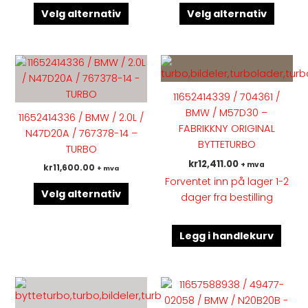
på
på
Velg alternativ
Velg alternativ
produktsiden
produk
Dette
produktet
har
11652414339 / 704361 /
flere
BMW / M57D30 –
11652414336 / BMW / 2.0L /
varianter.
FABRIKKNY ORIGINAL
N47D20A / 767378-14 –
Alternativene
BYTTETURBO
TURBO
kan
kr
12,411.00
+ mva
kr
11,600.00
+ mva
velges
Forventet inn på lager 1-2
på
Velg alternativ
dager fra bestilling
produktsiden
Legg i handlekurv
Dette
Dette
produktet
produk