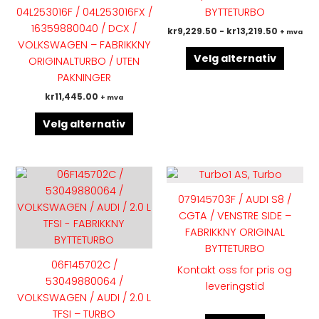
Alternativene
Altern
04L253016F / 04L253016FX /
BYTTETURBO
kan
kan
16359880040 / DCX /
kr
9,229.50
-
kr
13,219.50
+ mva
velges
velges
VOLKSWAGEN – FABRIKKNY
på
på
Velg alternativ
ORIGINALTURBO / UTEN
produktsiden
produk
PAKNINGER
kr
11,445.00
+ mva
Velg alternativ
Dette
produktet
079145703F / AUDI S8 /
har
CGTA / VENSTRE SIDE –
flere
FABRIKKNY ORIGINAL
varianter.
BYTTETURBO
Alternativene
06F145702C /
Kontakt oss for pris og
kan
53049880064 /
leveringstid
velges
VOLKSWAGEN / AUDI / 2.0 L
på
TFSI – TURBO