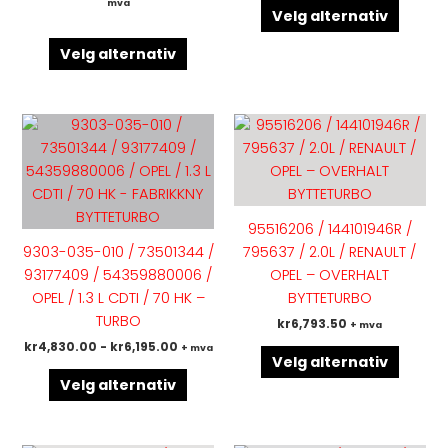
mva
Velg alternativ
på
på
produktsiden
produk
Velg alternativ
Dette
Dette
produktet
produk
har
har
flere
flere
varianter.
variant
95516206 / 144101946R /
Alternativene
Altern
9303-035-010 / 73501344 /
795637 / 2.0L / RENAULT /
kan
kan
93177409 / 54359880006 /
OPEL – OVERHALT
velges
velges
OPEL / 1.3 L CDTI / 70 HK –
BYTTETURBO
på
på
TURBO
kr
6,793.50
+ mva
produktsiden
produk
kr
4,830.00
-
kr
6,195.00
+ mva
Velg alternativ
Velg alternativ