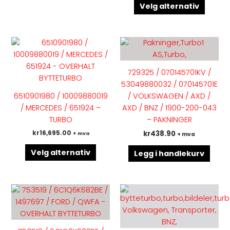
produktsiden
produk
Velg alternativ
Dette
produktet
har
729325 / 070145701KV /
flere
53049880032 / 070145701E
varianter.
6510901980 / 10009880019
/ VOLKSWAGEN / AXD /
Alternativene
/ MERCEDES / 651924 –
AXD / BNZ / 1900-200-043
kan
TURBO
– PAKNINGER
velges
kr
16,695.00
kr
438.90
+ mva
+ mva
på
produktsiden
Velg alternativ
Legg i handlekurv
Dette
Dette
produktet
produk
har
har
flere
flere