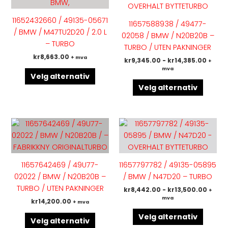
har
har
flere
flere
11652432660 / 49135-05671
11657588938 / 49477-
varianter.
variant
/ BMW / M47TU2D20 / 2.0 L
02058 / BMW / N20B20B –
Alternativene
Altern
– TURBO
TURBO / UTEN PAKNINGER
kan
kan
kr
8,663.00
+ mva
kr
9,345.00
-
kr
14,385.00
+
velges
velges
mva
på
på
Velg alternativ
produktsiden
produk
Velg alternativ
Dette
Dette
produktet
produk
har
har
flere
flere
11657642469 / 49U77-
11657797782 / 49135-05895
varianter.
variant
02022 / BMW / N20B20B –
/ BMW / N47D20 – TURBO
Alternativene
Altern
TURBO / UTEN PAKNINGER
kr
8,442.00
-
kr
13,500.00
+
kan
kan
mva
kr
14,200.00
+ mva
velges
velges
på
på
Velg alternativ
Velg alternativ