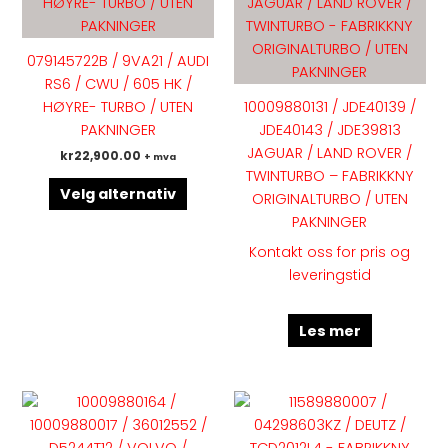
har
flere
varianter.
079145722B / 9VA21 / AUDI
Alternativene
RS6 / CWU / 605 HK /
kan
HØYRE- TURBO / UTEN
10009880131 / JDE40139 /
velges
PAKNINGER
JDE40143 / JDE39813
på
JAGUAR / LAND ROVER /
kr
22,900.00
+ mva
produktsiden
TWINTURBO – FABRIKKNY
Velg alternativ
ORIGINALTURBO / UTEN
PAKNINGER
Kontakt oss for pris og
leveringstid
Les mer
Dette
Dette
produktet
produk
har
har