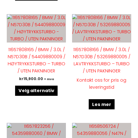
produktsiden
produk
Dette
produktet
har
flere
varianter.
11657808165 / BMW / 3.0L /
11657808166 / BMW / 3.0L /
Alternativene
N57D30B / 54409880009 /
N57D30B / 53269880005 /
kan
HØYTRYKKSTURBO – TURBO
LAVTRYKKSTURBO – TURBO
velges
/ UTEN PAKNINGER
/ UTEN PAKNINGER
på
kr
15,900.00
+ mva
Kontakt oss for pris og
produktsiden
leveringstid
Velg alternativ
Les mer
Dette
produktet