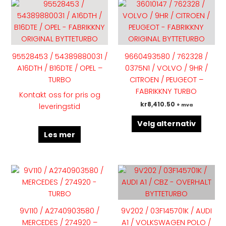
Dette
produk
har
flere
variant
95528453 / 54389880031 /
9660493580 / 762328 /
Altern
A16DTH / B16DTE / OPEL –
0375N1 / VOLVO / 9HR /
kan
TURBO
CITROEN / PEUGEOT –
velges
FABRIKKNY TURBO
Kontakt oss for pris og
på
kr
8,410.50
leveringstid
+ mva
produk
Velg alternativ
Les mer
Dette
Dette
produktet
produk
har
har
flere
flere
9V110 / A2740903580 /
9V202 / 03F145701K / AUDI
varianter.
variant
MERCEDES / 274920 –
A1 / VOLKSWAGEN POLO /