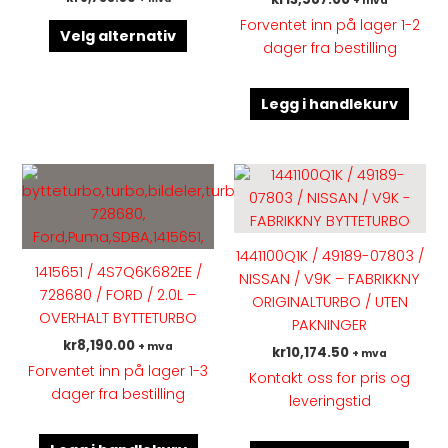
+ mva
kan
Forventet inn på lager 1-2
velges
Velg alternativ
dager fra bestilling
på
produktsiden
Legg i handlekurv
1441100Q1K / 49189-07803 /
1415651 / 4S7Q6K682EE /
NISSAN / V9K – FABRIKKNY
728680 / FORD / 2.0L –
ORIGINALTURBO / UTEN
OVERHALT BYTTETURBO
PAKNINGER
kr
8,190.00
+ mva
kr
10,174.50
+ mva
Forventet inn på lager 1-3
Kontakt oss for pris og
dager fra bestilling
leveringstid