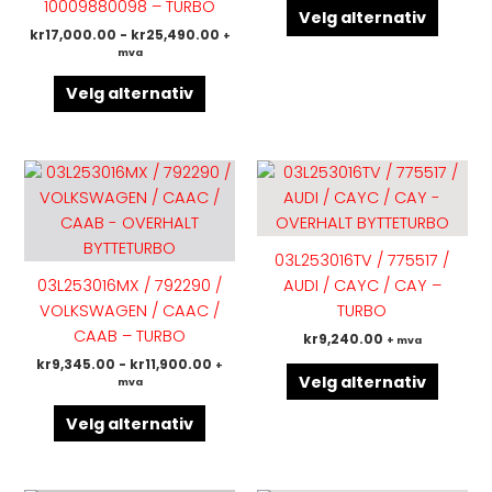
10009880098 – TURBO
velges
velges
Velg alternativ
kr
17,000.00
-
kr
25,490.00
+
på
på
mva
produktsiden
produk
Velg alternativ
Dette
Dette
produktet
produk
har
har
flere
flere
03L253016TV / 775517 /
varianter.
variant
03L253016MX / 792290 /
AUDI / CAYC / CAY –
Alternativene
Altern
VOLKSWAGEN / CAAC /
TURBO
kan
kan
CAAB – TURBO
kr
9,240.00
+ mva
velges
velges
kr
9,345.00
-
kr
11,900.00
+
på
på
Velg alternativ
mva
produktsiden
produk
Velg alternativ