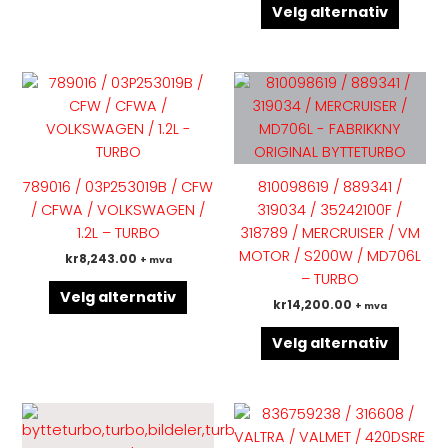
Velg alternativ
Dette
Dette
produktet
produk
har
har
flere
flere
varianter.
variant
789016 / 03P253019B / CFW
810098619 / 889341 /
Alternativene
Altern
/ CFWA / VOLKSWAGEN /
319034 / 35242100F /
kan
kan
1.2L – TURBO
318789 / MERCRUISER / VM
velges
velges
MOTOR / S200W / MD706L
kr
8,243.00
+ mva
på
på
– TURBO
produktsiden
produk
Velg alternativ
kr
14,200.00
+ mva
Velg alternativ
Dette
Dette
produktet
produk