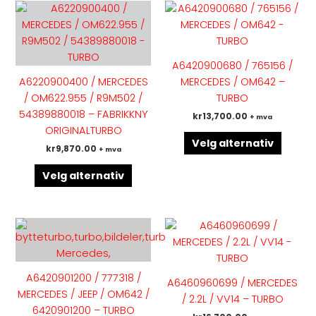
Dette
Dette
produktet
produk
har
har
flere
flere
A6420900680 / 765156 /
varianter.
variant
A6220900400 / MERCEDES
MERCEDES / OM642 –
Alternativene
Altern
/ OM622.955 / R9M502 /
TURBO
kan
kan
54389880018 – FABRIKKNY
kr
13,700.00
+ mva
velges
velges
ORIGINALTURBO
på
på
Velg alternativ
kr
9,870.00
+ mva
produktsiden
produk
Velg alternativ
Dette
Dette
produktet
produk
har
har
flere
flere
A6420901200 / 777318 /
A6460960699 / MERCEDES
varianter.
variant
MERCEDES / JEEP / OM642 /
/ 2.2L / VV14 – TURBO
Alternativene
Altern
6420901200 – TURBO