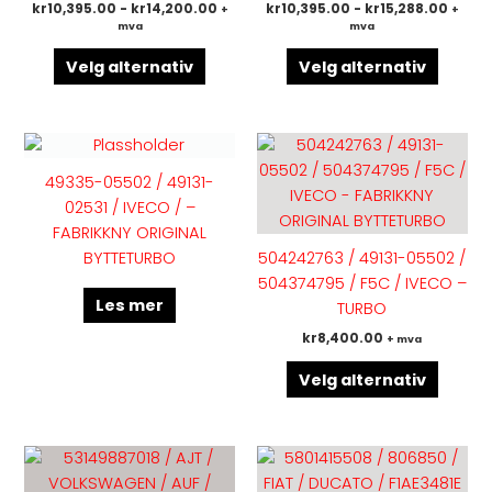
kr
10,395.00
-
kr
14,200.00
kr
10,395.00
-
kr
15,288.00
+
+
velges
velges
mva
mva
på
på
Velg alternativ
Velg alternativ
produktsiden
produk
Dette
produk
49335-05502 / 49131-
har
02531 / IVECO / –
flere
FABRIKKNY ORIGINAL
variant
BYTTETURBO
504242763 / 49131-05502 /
Altern
504374795 / F5C / IVECO –
kan
Les mer
TURBO
velges
kr
8,400.00
+ mva
på
produk
Velg alternativ
Dette
Dette
produktet
produk