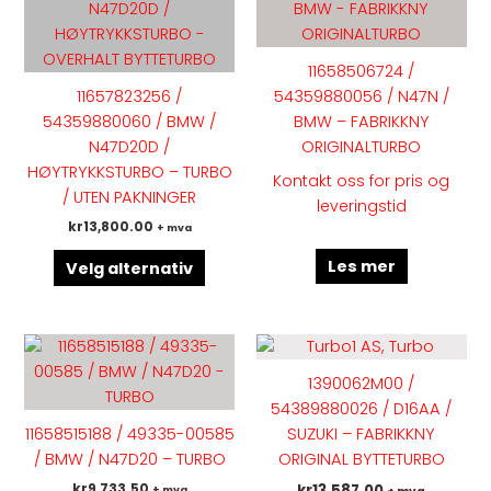
har
flere
varianter.
11658506724 /
Alternativene
11657823256 /
54359880056 / N47N /
kan
54359880060 / BMW /
BMW – FABRIKKNY
velges
N47D20D /
ORIGINALTURBO
på
HØYTRYKKSTURBO – TURBO
Kontakt oss for pris og
produktsiden
/ UTEN PAKNINGER
leveringstid
kr
13,800.00
+ mva
Les mer
Velg alternativ
Dette
produktet
1390062M00 /
har
54389880026 / D16AA /
flere
11658515188 / 49335-00585
SUZUKI – FABRIKKNY
varianter.
/ BMW / N47D20 – TURBO
ORIGINAL BYTTETURBO
Alternativene
kr
9,733.50
kr
13,587.00
+ mva