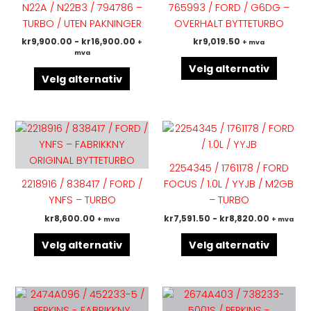
N22A / N22B3 / 794786 –
765993 / FORD / G6DG –
Alternativene
Altern
TURBO / UTEN PAKNINGER
OVERHALT BYTTETURBO
kan
kan
kr
9,900.00
-
kr
16,900.00
kr
9,019.50
+
+ mva
velges
velges
mva
på
på
Velg alternativ
produktsiden
produk
Velg alternativ
Dette
Dette
produktet
produk
har
har
2254345 / 1761178 / FORD
flere
flere
2218916 / 838417 / FORD /
FOCUS / 1.0L / YYJB / M2GB
varianter.
variant
YNFS – TURBO
– TURBO
Alternativene
Altern
kr
8,600.00
kr
7,591.50
-
kr
8,820.00
+ mva
+ mva
kan
kan
velges
velges
Velg alternativ
Velg alternativ
på
på
produktsiden
produk