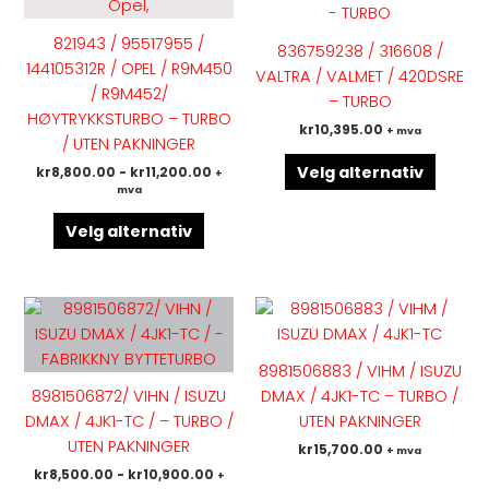
har
har
flere
flere
821943 / 95517955 /
836759238 / 316608 /
varianter.
variant
144105312R / OPEL / R9M450
VALTRA / VALMET / 420DSRE
Alternativene
Altern
/ R9M452/
– TURBO
kan
kan
HØYTRYKKSTURBO – TURBO
kr
10,395.00
+ mva
velges
velges
/ UTEN PAKNINGER
på
på
Velg alternativ
kr
8,800.00
-
kr
11,200.00
+
produktsiden
produk
mva
Velg alternativ
Dette
Dette
produktet
produk
har
har
8981506883 / VIHM / ISUZU
flere
flere
8981506872/ VIHN / ISUZU
DMAX / 4JK1-TC – TURBO /
varianter.
variant
DMAX / 4JK1-TC / – TURBO /
UTEN PAKNINGER
Alternativene
Altern
UTEN PAKNINGER
kr
15,700.00
+ mva
kan
kan
kr
8,500.00
-
kr
10,900.00
+
velges
velges