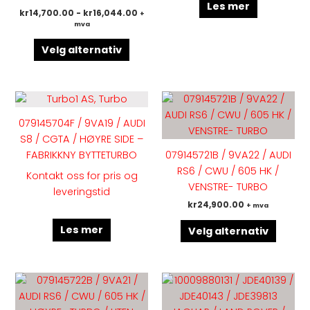
produktsiden
Les mer
kr
14,700.00
-
kr
16,044.00
+
mva
Velg alternativ
Dette
produk
079145704F / 9VA19 / AUDI
har
S8 / CGTA / HØYRE SIDE –
flere
FABRIKKNY BYTTETURBO
079145721B / 9VA22 / AUDI
variant
RS6 / CWU / 605 HK /
Kontakt oss for pris og
Altern
VENSTRE- TURBO
leveringstid
kan
kr
24,900.00
+ mva
velges
på
Les mer
Velg alternativ
produk
Dette
produktet