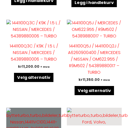
Legg i handlekurv
Legg i handlekurv
Dette
Dette
produktet
produk
har
har
flere
flere
1441100Q3C / K9K / 1.5 L /
1441100Q5J / 1441100Q2J /
varianter.
variant
NISSAN / MERCEDES /
A6260900400 / MERCEDES
Alternativene
Altern
54389880006 – TURBO
/ NISSAN / OM622.955 /
kan
kan
R9M502 / 54389880017 –
kr
11,200.00
+ mva
velges
velges
TURBO
på
på
Velg alternativ
kr
11,350.00
+ mva
produktsiden
produk
Velg alternativ
Dette
Dette
produktet
produk
har
har