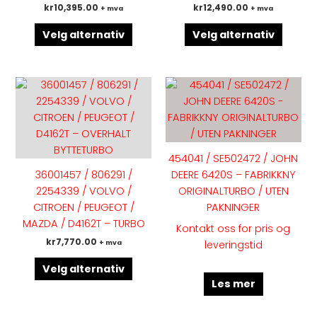
kr
10,395.00
kr
12,490.00
+ mva
+ mva
velges
velges
på
på
Velg alternativ
Velg alternativ
produktsiden
produk
Dette
produktet
har
flere
varianter.
454041 / SE502472 / JOHN
Alternativene
36001457 / 806291 /
DEERE 6420S – FABRIKKNY
kan
2254339 / VOLVO /
ORIGINALTURBO / UTEN
velges
CITROEN / PEUGEOT /
PAKNINGER
på
MAZDA / D4162T – TURBO
Kontakt oss for pris og
produktsiden
kr
7,770.00
+ mva
leveringstid
Velg alternativ
Les mer