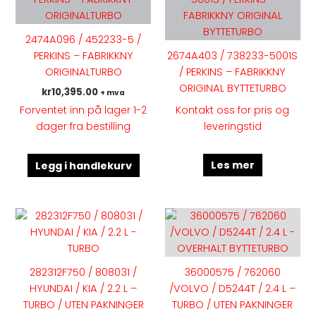
2474A096 / 452233-5 /
PERKINS – FABRIKKNY
2674A403 / 738233-5001S
ORIGINALTURBO
/ PERKINS – FABRIKKNY
ORIGINAL BYTTETURBO
kr
10,395.00
+ mva
Kontakt oss for pris og
Forventet inn på lager 1-2
leveringstid
dager fra bestilling
Les mer
Legg i handlekurv
Dette
Dette
produktet
produk
har
har
flere
flere
282312F750 / 808031 /
36000575 / 762060
varianter.
variant
HYUNDAI / KIA / 2.2 L –
/VOLVO / D5244T / 2.4 L –
Alternativene
Altern
TURBO / UTEN PAKNINGER
TURBO / UTEN PAKNINGER
kan
kan