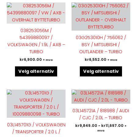
Dette
Dette
produktet
produk
har
har
flere
flere
038253056M /
varianter.
variant
54399880097 /
03G253010H / 756062 /
Alternativene
Altern
VOLKSWAGEN / 1.9L / AXB –
BSY / MITSUBISHI /
kan
kan
TURBO
OUTLANDER – TURBO
velges
velges
kr
6,900.00
kr
6,552.00
+ mva
+ mva
på
på
produktsiden
produk
Velg alternativ
Velg alternativ
Dette
Dette
produktet
produk
har
har
03L145721A / 818988 / AUDI
flere
flere
/ CJC / 2.0L – TURBO
varianter.
variant
03L145701G / VOLKSWAGEN
kr
9,849.00
-
kr
11,697.00
+
Alternativene
Altern
mva
/ TRANSPORTER / 2.0 L /
kan
kan