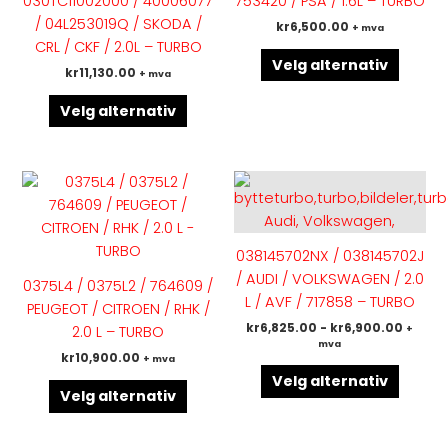
030TC11002000 / 40006077
753420 / PSA / 1.6L – TURBO
Alternativene
Altern
/ 04L253019Q / SKODA /
kr
6,500.00
+ mva
kan
kan
CRL / CKF / 2.0L – TURBO
velges
velges
Velg alternativ
kr
11,130.00
+ mva
på
på
produktsiden
produk
Velg alternativ
Dette
Dette
produktet
produk
har
har
flere
flere
038145702NX / 038145702J
varianter.
variant
/ AUDI / VOLKSWAGEN / 2.0
0375L4 / 0375L2 / 764609 /
Alternativene
Altern
L / AVF / 717858 – TURBO
PEUGEOT / CITROEN / RHK /
kan
kan
kr
6,825.00
-
kr
6,900.00
2.0 L – TURBO
+
velges
velges
mva
kr
10,900.00
+ mva
på
på
Velg alternativ
produktsiden
produk
Velg alternativ