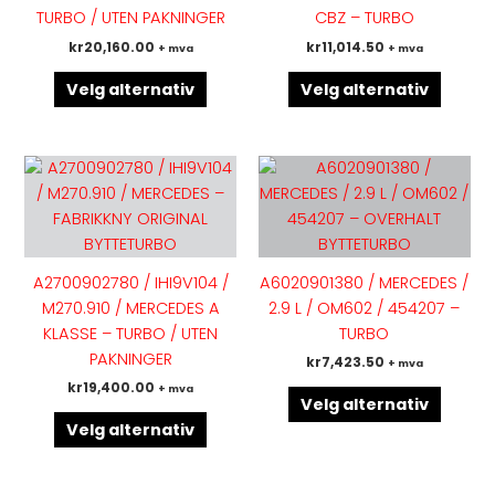
Alternativene
Altern
TURBO / UTEN PAKNINGER
CBZ – TURBO
kan
kan
kr
20,160.00
kr
11,014.50
+ mva
+ mva
velges
velges
på
på
Velg alternativ
Velg alternativ
produktsiden
produk
Dette
Dette
produktet
produk
har
har
flere
flere
varianter.
variant
A2700902780 / IHI9V104 /
A6020901380 / MERCEDES /
Alternativene
Altern
M270.910 / MERCEDES A
2.9 L / OM602 / 454207 –
kan
kan
KLASSE – TURBO / UTEN
TURBO
velges
velges
PAKNINGER
kr
7,423.50
+ mva
på
på
kr
19,400.00
+ mva
produktsiden
produk
Velg alternativ
Velg alternativ