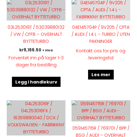
03L253019T / 53039880132
04E145704P / 9V205 / CPTA
/ VW / CFFB – OVERHALT
/ AUDI / 1.4 L – TURBO / UTEN
BYTTETURBO
PAKNINGER
kr
9,166.50
Kontakt oss for pris og
+ mva
leveringstid
Forventet inn på lager 1-3
dager fra bestilling
Les mer
Legg i handlekurv
Dette
Dette
produktet
produk
har
har
flere
flere
059145715R / 769701 / BPP /
varianter.
variant
BSG / AUDI – OVERHALT