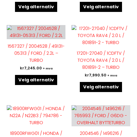
produktsiden
produk
Velg alternativ
Velg alternativ
Dette
Dette
produktet
produk
har
har
1567327 / 2004528 / 49131-
flere
flere
05313 / FORD / 2.2L –
17201-27040 / 1CDFTV /
varianter.
variant
TURBO
TOYOTA RAV4 / 2.0 L /
Alternativene
Altern
801891-2 – TURBO
kr
7,245.00
+ mva
kan
kan
kr
7,990.50
+ mva
velges
velges
Velg alternativ
på
på
Velg alternativ
produktsiden
produk
Dette
Dette
produktet
produk
har
har
flere
flere
18900RFWG01 / HONDA /
2004546 / 1496216 /
varianter.
variant